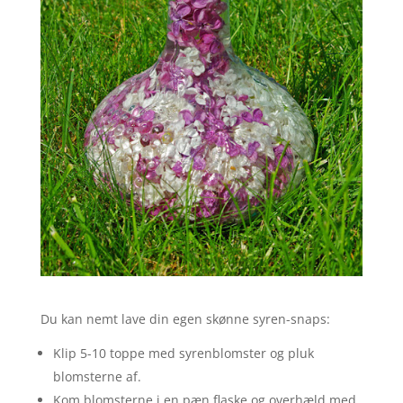
Du kan nemt lave din egen skønne syren-snaps:
Klip 5-10 toppe med syrenblomster og pluk
blomsterne af.
Kom blomsterne i en pæn flaske og overhæld med