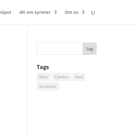
nSpot
Alt om syrener
Om os
Tags
Biltur
Cykeltur
Mad
Vandretur