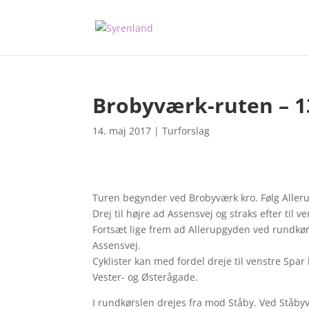
Brobyværk-ruten – 
14. maj 2017
|
Turforslag
Turen begynder ved Brobyværk kro. Følg Alleru
Drej til højre ad Assensvej og straks efter ti
Fortsæt lige frem ad Allerupgyden ved rundkørsle
Assensvej.
Cyklister kan med fordel dreje til venstre Spar
Vester- og Østerågade.
I rundkørslen drejes fra mod Ståby. Ved Ståbyve