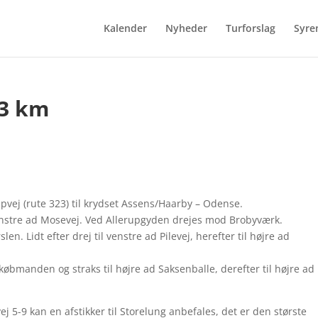
Kalender
Nyheder
Turforslag
Syre
13 km
pvej (rute 323) til krydset Assens/Haarby – Odense.
l venstre ad Mosevej. Ved Allerupgyden drejes mod Brobyværk.
n. Lidt efter drej til venstre ad Pilevej, herefter til højre ad
 købmanden og straks til højre ad Saksenballe, derefter til højre ad
j 5-9 kan en afstikker til Storelung anbefales, det er den største