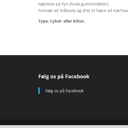
højmose på Fyn (husk gummistøvler).
Fortsæt ad Ståbyvej og drej til højre ad Kærh
Type: Cykel- eller biltur.
Følg os på Facebook
Følg os på Facebook