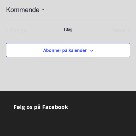
Kommende
Vælg
dato.
Forrige
I dag
Næste
Begivenheder
Begiven
Abonner på kalender
Følg os på Facebook