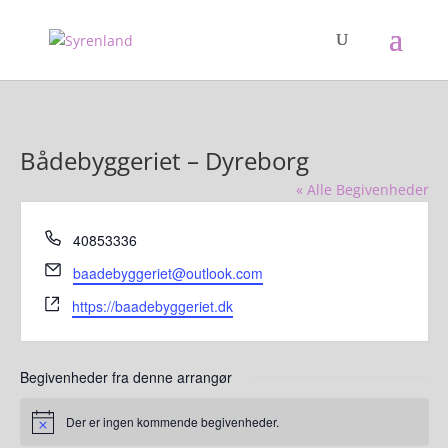
Bådebyggeriet – Dyreborg
« Alle Begivenheder
Tlf.
40853336
E-
baadebyggeriet@outlook.com
mail
Hjemmeside
https://baadebyggeriet.dk
Begivenheder fra denne arrangør
Der er ingen kommende begivenheder.
Notice