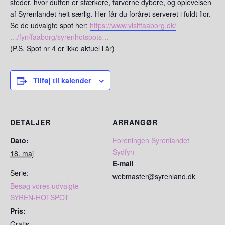
steder, hvor duften er stærkere, farverne dybere, og oplevelsen
af Syrenlandet helt særlig. Her får du foråret serveret i fuldt flor.
Se de udvalgte spot her:
https://www.visitfaaborg.dk/
…/fyn/faaborg/syrenhotspots…
(P.S. Spot nr 4 er ikke aktuel i år)
Tilføj til kalender
DETALJER
ARRANGØR
Dato:
Foreningen Syrenlandet
Sydfyn
18. maj
E-mail
Serie:
webmaster@syrenland.dk
Besøg vores udvalgte
SYREN-HOTSPOT
Pris:
Gratis