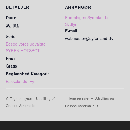
DETALJER
ARRANGØR
Dato:
Foreningen Syrenlandet
Sydfyn
26. maj
E-mail
Serie:
webmaster@syrenland.dk
Besøg vores udvalgte
SYREN-HOTSPOT
Pris:
Gratis
Begivenhed Kategori:
Bakkelandet Fyn
Tegn en syren – Udstilling på
Tegn en syren – Udstilling på
Grubbe Vandmølle
Grubbe Vandmølle