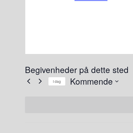
Begivenheder på dette sted
Kommende
I dag
Vælg
dato.